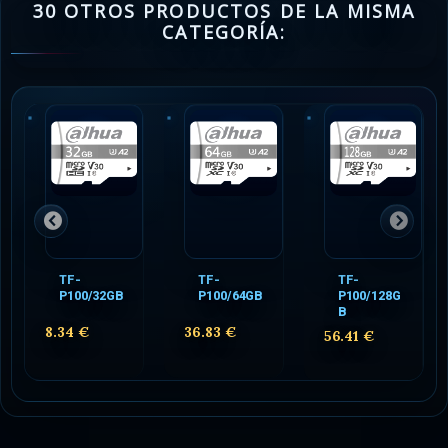
30 OTROS PRODUCTOS DE LA MISMA
CATEGORÍA:
TF-
TF-
TF-
P100/32GB
P100/64GB
P100/128G
B
8.34 €
36.83 €
56.41 €