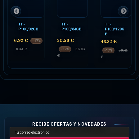
TF-
TF-
TF-
P100/32GB
P100/64GB
P100/128G
B
6.92 €
30.56 €
-17%
46.82 €
8.34 €
36.83
-17%
56.41
-17%
€
€
RECIBE OFERTAS Y NOVEDADES