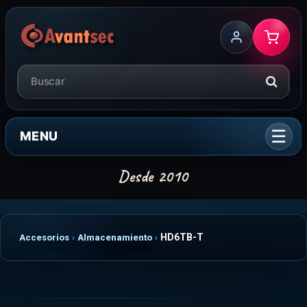
MENU
HD6TB-T
Accesorios
Almacenamiento