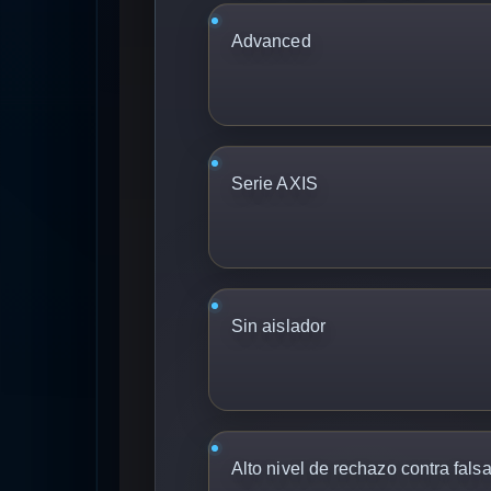
Advanced
Serie AXIS
Sin aislador
Alto nivel de rechazo contra fals