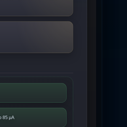
o 85 μA