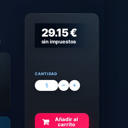
29.15 €
sin impuestos
d
CANTIDAD
l
Añadir al
carrito