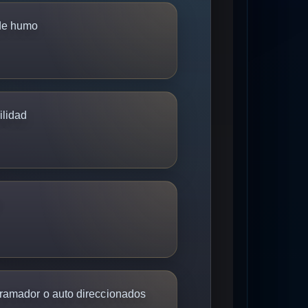
 de humo
ilidad
°
ramador o auto direccionados