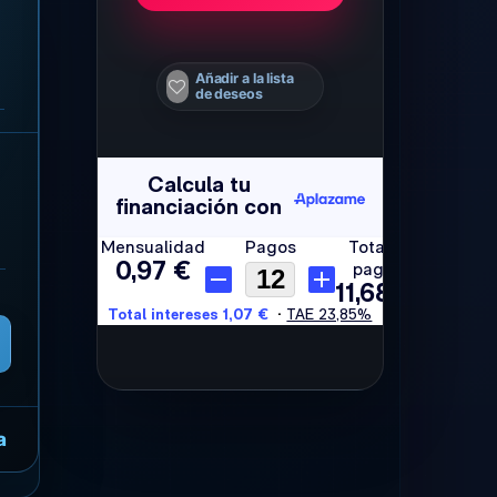
Añadir a la lista
de deseos
a