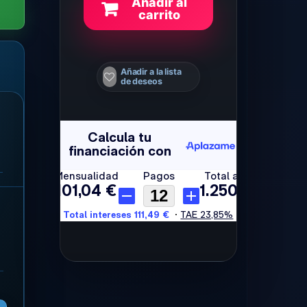
Añadir al
carrito
Añadir a la lista
de deseos