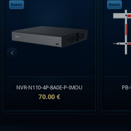
Nuevo
Nuevo
DS-2CD2T67G3-LIS2UY/SRB(2.8mm)
DS-2CD2T67G3-LIS2UY/SRB(2.8mm)BLACK
229.31 €