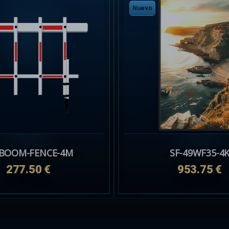
Nuevo
DS-2CD2T67G3-LIS2UY/SRB(4mm)
229.31 €
229.31 €