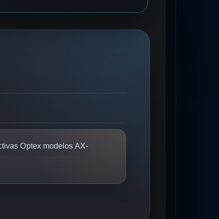
ctivas Optex modelos AX-