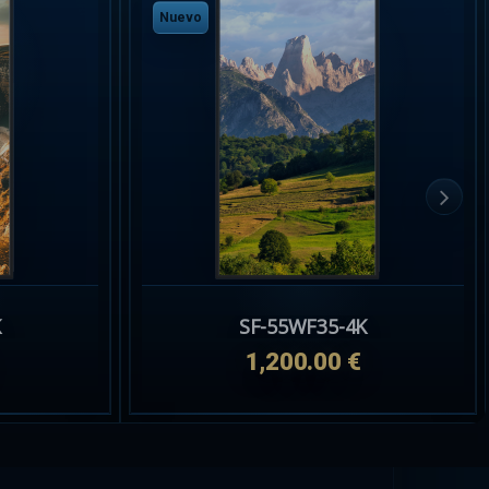
Nuevo
NVR-N110-4P-8A0E-P-IMOU
70.00 €