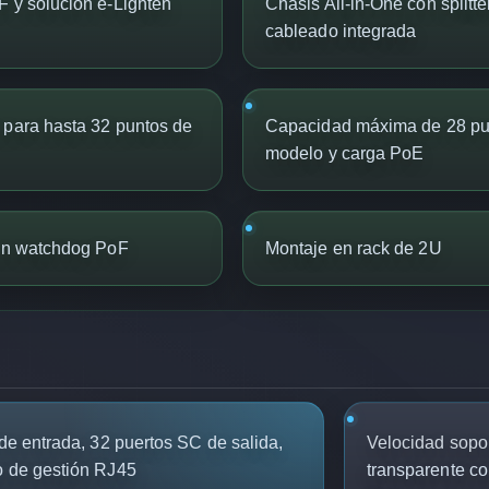
F y solución e-Lighten
Chasis All-in-One con splitte
cableado integrada
 para hasta 32 puntos de
Capacidad máxima de 28 pu
modelo y carga PoE
con watchdog PoF
Montaje en rack de 2U
e entrada, 32 puertos SC de salida,
Velocidad sopo
o de gestión RJ45
transparente co