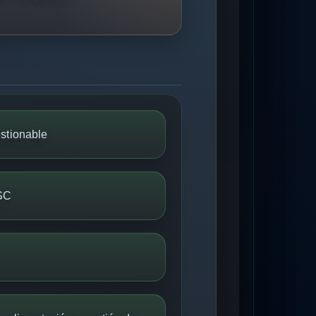
estionable
SC