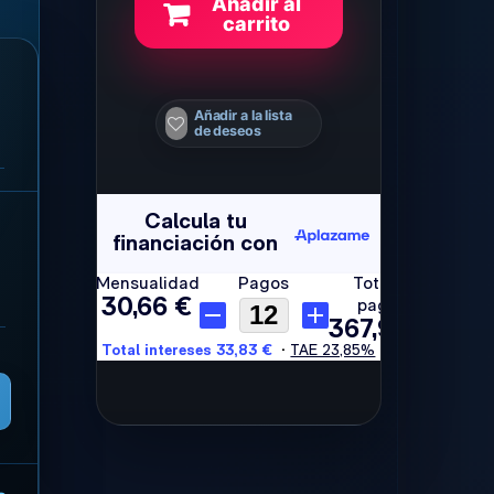
Añadir al
carrito
Añadir a la lista
de deseos