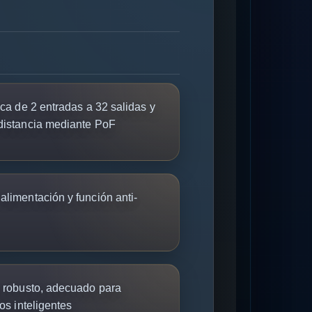
tica de 2 entradas a 32 salidas y
 distancia mediante PoF
alimentación y función anti-
ño robusto, adecuado para
ios inteligentes