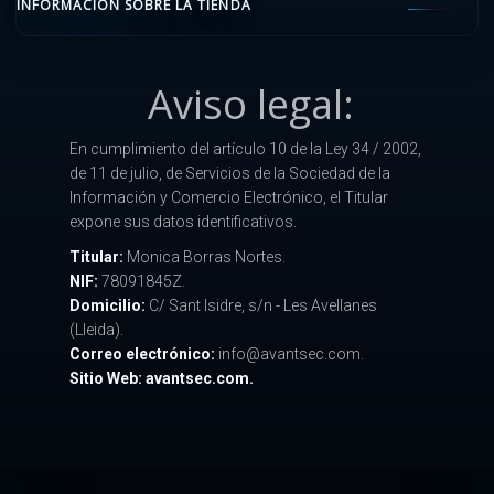
INFORMACIÓN SOBRE LA TIENDA
Aviso legal:
En cumplimiento del artículo 10 de la Ley 34 / 2002,
de 11 de julio, de Servicios de la Sociedad de la
Información y Comercio Electrónico, el Titular
expone sus datos identificativos.
Titular:
Monica Borras Nortes.
NIF:
78091845Z.
Domicilio:
C/ Sant Isidre, s/n - Les Avellanes
(Lleida).
Correo electrónico:
info@avantsec.com.
Sitio Web: avantsec.com.