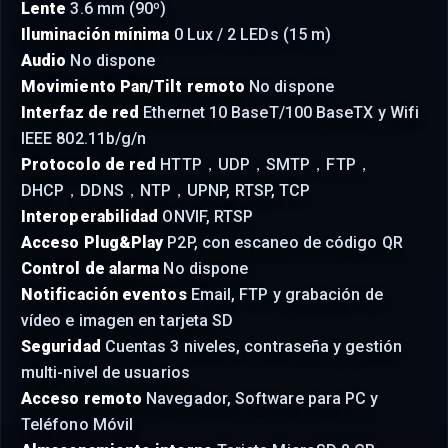
Lente
3.6 mm (90º)
Iluminación mínima
0 Lux / 2 LEDs (15 m)
Audio
No dispone
Movimiento Pan/Tilt remoto
No dispone
Interfaz de red
Ethernet 10 BaseT/100 BaseTX y Wifi
IEEE 802.11b/g/n
Protocolo de red
HTTP，UDP，SMTP，FTP，
DHCP，DDNS，NTP，UPNP, RTSP, TCP
Interoperabilidad
ONVIF, RTSP
Acceso Plug&Play
P2P, con escaneo de código QR
Control de alarma
No dispone
Notificación eventos
Email, FTP y grabación de
vídeo e imagen en tarjeta SD
Seguridad
Cuentas 3 niveles, contraseña y gestión
multi-nivel de usuarios
Acceso remoto
Navegador, Software para PC y
Teléfono Móvil