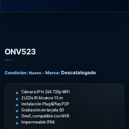
ONV523
Descatalogado
Condición:
Marca:
Nuevo
-
Cámara IP H.264 720p WiFi
2 LEDs IR Alcance 15 m
Instalación Plug&Play P2P
Grabación en tarjeta SD
Onvif, compatible con NVR
Impermeable IP66