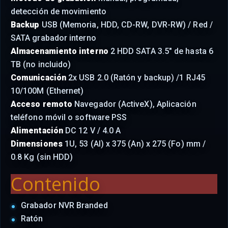
detección de movimiento
Backup
USB (Memoria, HDD, CD-RW, DVR-RW) / Red /
SATA grabador interno
Almacenamiento interno
2 HDD SATA 3.5" de hasta 6
TB (no incluido)
Comunicación
2x USB 2.0 (Ratón y backup) /1 RJ45
10/100M (Ethernet)
Acceso remoto
Navegador (ActiveX), Aplicación
teléfono móvil o software PSS
Alimentación
DC 12 V / 4.0 A
Dimensiones
1U, 53 (Al) x 375 (An) x 275 (Fo) mm /
0.8 Kg (sin HDD)
Contenido
Grabador NVR Branded
Ratón