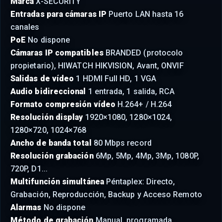
Marca
X-SECURITY
Entradas para cámaras IP
Puerto LAN hasta 16
canales
PoE
No dispone
Cámaras IP compatibles
BRANDED (protocolo
propietario), HIWATCH HIKVISION, Avant, ONVIF
Salidas de vídeo
1 HDMI Full HD, 1 VGA
Audio bidireccional
1 entrada, 1 salida, RCA
Formato compresión vídeo
H.264+ / H.264
Resolución display
1920×1080, 1280×1024,
1280×720, 1024×768
Ancho de banda total
80 Mbps record
Resolución grabación
6Mp, 5Mp, 4Mp, 3Mp, 1080P,
720P, D1...
Multifunción simultánea
Péntaplex: Directo,
Grabación, Reproducción, Backup y Acceso Remoto
Alarmas
No dispone
Método de grabación
Manual, programada,