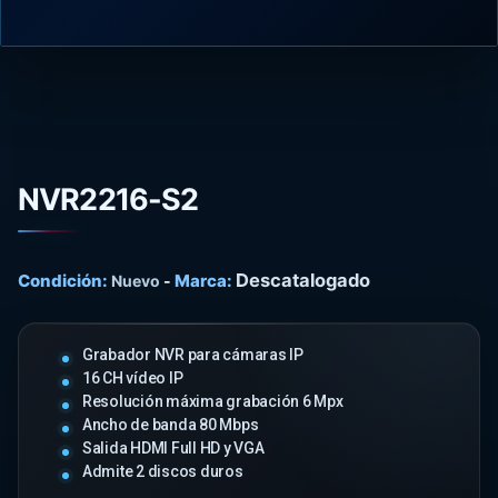
NVR2216-S2
Descatalogado
Condición:
Marca:
Nuevo
-
Grabador NVR para cámaras IP
16 CH vídeo IP
Resolución máxima grabación 6 Mpx
Ancho de banda 80 Mbps
Salida HDMI Full HD y VGA
Admite 2 discos duros