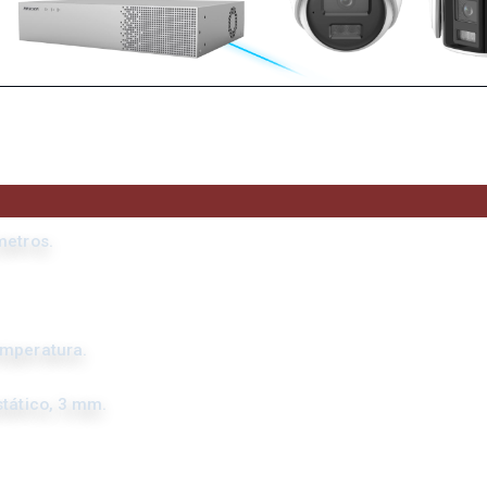
metros.
emperatura.
stático, 3 mm.