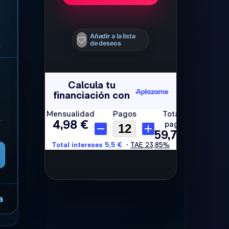
Añadir a la lista
de deseos
a