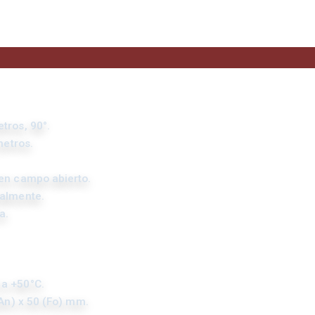
tros, 90°.
metros.
 en campo abierto.
ualmente.
a.
 a +50°C.
(An) x 50 (Fo) mm.