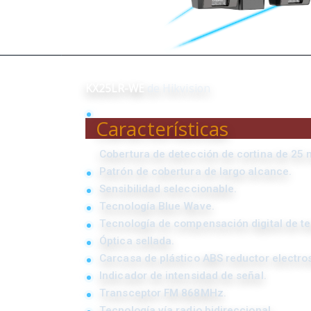
KX25LR-WE
de Hikvision
Características
Cobertura de detección de cortina de 25 
Patrón de cobertura de largo alcance.
Sensibilidad seleccionable.
Tecnología Blue Wave.
Tecnología de compensación digital de t
Óptica sellada.
Carcasa de plástico ABS reductor electro
Indicador de intensidad de señal.
Transceptor FM 868MHz.
Tecnología vía radio bidireccional.