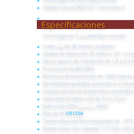
Cumple con la EN50131-1 de Grado 2.
Especificaciones
Tecnología de 1
PIR
dual tipo corredor.
Lente
PIR
de 46 zonas y 6 planos.
Campo de detección 25 metros, 20° / 6 me
Altura óptima de instalación de 1,8 a 2,4 
Frecuencia de 868 MHz.
Distancia de transmisión de 1600 metros
Sensibilidad ajustable automática o man
Compensación de temperatura automátic
Velocidad de detección de 0,3 a 3 m/s.
Indicación LEDs
alarma
, señal.
Pila de 3V
CR123A
.
Temperatura de funcionamiento de -10°C
Dimensiones (sin soporte): 117 (Al) x 69 