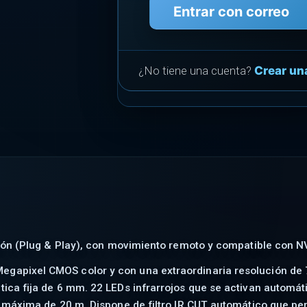
Entrar con correo
¿No tiene una cuenta?
Crear un
ación (Plug & Play), con movimiento remoto y compatible con N
Megapixel CMOS color y con una extraordinaria resolución d
ptica fija de 6 mm. 22 LEDs infrarrojos que se activan auto
cia máxima de 20 m. Dispone de filtro IR CUT automático que p