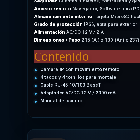
Seguridad
Cuentas 3 niveles, contraseña y ges
Acceso remoto
Navegador, Software para PC 
Almacenamiento interno
Tarjeta MicroSD hast
Grado de protección
IP66, apta para exterior
Alimentación
AC/DC 12 V / 2 A
Dimensiones / Peso
215 (Al) x 130 (An) x 237
Contenido
Cámara IP con movimiento remoto
4 tacos y 4 tornillos para montaje
Cable RJ-45 10/100 BaseT
Adaptador AC/DC 12 V / 2000 mA
Manual de usuario