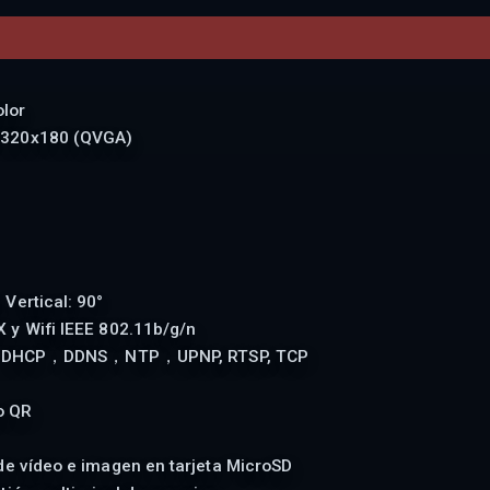
lor
 320x180 (QVGA)
 Vertical: 90°
 y Wifi IEEE 802.11b/g/n
CP，DDNS，NTP，UPNP, RTSP, TCP
o QR
de vídeo e imagen en tarjeta MicroSD