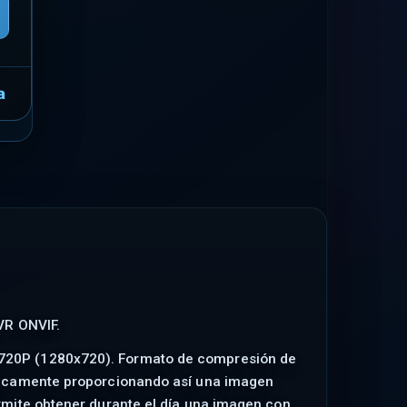
a
VR ONVIF.
e 720P (1280x720). Formato de compresión de
máticamente proporcionando así una imagen
ermite obtener durante el día una imagen con