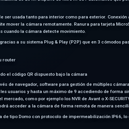
e ser usada tanto para interior como para exterior. Conexión 
mite mover la cámara remotamente. Ranura para tarjeta MicroS
ras cuando la cámara detecte movimiento.
r, gracias a su sistema Plug & Play (P2P) que en 3 cómodos pa
u router
do el código QR dispuesto bajo la cámara
vés de navegador, software para gestión de múltiples cámar
iples usuarios y hasta un máximo de 9 accediendo de forma s
el mercado, como por ejemplo los NVR de Avant o X-SECURITY
odrá acceder a la cámara de forma remota de manera sencilla 
de tipo Domo con protocolo de impermeabilización IP66, lo q