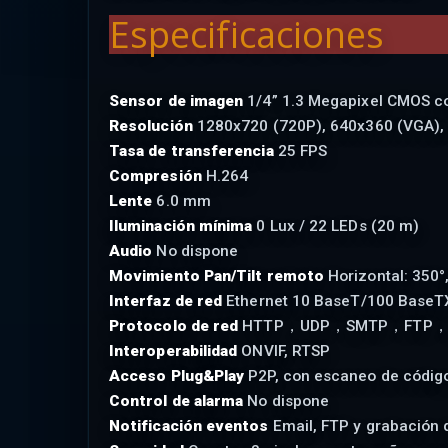
Especificaciones
Sensor de imagen
1/4” 1.3 Megapixel CMOS co
Resolución
1280x720 (720P), 640x360 (VGA),
Tasa de transferencia
25 FPS
Compresión
H.264
Lente
6.0 mm
Iluminación mínima
0 Lux / 22 LEDs (20 m)
Audio
No dispone
Movimiento Pan/Tilt remoto
Horizontal: 350°,
Interfaz de red
Ethernet 10 BaseT/100 BaseTX
Protocolo de red
HTTP，UDP，SMTP，FTP，DH
Interoperabilidad
ONVIF, RTSP
Acceso Plug&Play
P2P, con escaneo de códig
Control de alarma
No dispone
Notificación eventos
Email, FTP y grabación 