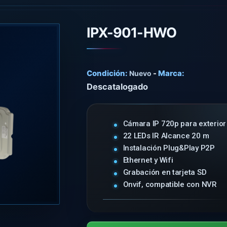
IPX-901-HWO
Condición:
-
Marca:
Nuevo
Descatalogado
Cámara IP 720p para exterior
22 LEDs IR Alcance 20 m
Instalación Plug&Play P2P
Ethernet y Wifi
Grabación en tarjeta SD
Onvif, compatible con NVR