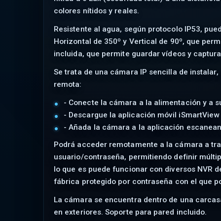
colores nítidos y reales.
Resistente al agua, según protocolo IP53, pued
Horizontal de 350º y Vertical de 90º, que per
incluida, que permite guardar vídeos y captu
Se trata de una cámara IP sencilla de instala
remota:
- Conecte la cámara a la alimentación y a s
- Descargue la aplicación móvil iSmartView
- Añada la cámara a la aplicación escanean
Podrá acceder remotamente a la cámara a tra
usuario/contraseña, permitiendo definir múlt
lo que es puede funcionar con diversos NVR d
fábrica protegido por contraseña con el que p
La cámara se encuentra dentro de una carcasa 
en exteriores. Soporte para pared incluido.