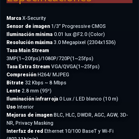
Marca
X-Security
Sensor de imagen
1/3” Progressive CMOS
Iluminación mínima
0.01 lux @F2.0 (Color)
Resolución máxima
3.0 Megapixel (2304x1536)
Tasa Main Stream
3MP(1~20fps)/1080P/720P(1~25fps)
Tasa Extra Stream
VGA/QVGA(1~25fps)
Compresión
H264/ MJPEG
Bitrate
32 Kbps ~ 8 Mbps
Lente
2.8 mm (95º)
Iluminación infrarroja
0 Lux / LED blanco (10 m)
Uso
Interior
Mejoras de imagen
BLC, HLC, DWDR, AGC, AGW, 3D-
NR, Privacy Masking
Interfaz de red
Ethernet 10/100 BaseT y Wi-Fi