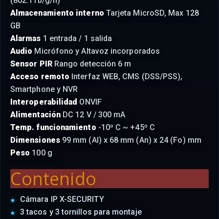
(802.11b/g/n)
Almacenamiento interno
Tarjeta MicroSD, Max 128
GB
Alarmas
1 entrada / 1 salida
Audio
Micrófono y Altavoz incorporados
Sensor PIR
Rango detección 6 m
Acceso remoto
Interfaz WEB, CMS (DSS/PSS),
Smartphone y NVR
Interoperabilidad
ONVIF
Alimentación
DC 12 V / 300 mA
Temp. funcionamiento
-10º C ~ +45º C
Dimensiones
99 mm (Al) x 68 mm (An) x 24 (Fo) mm
Peso
100 g
Contenido
Cámara IP X-SECURITY
3 tacos y 3 tornillos para montaje