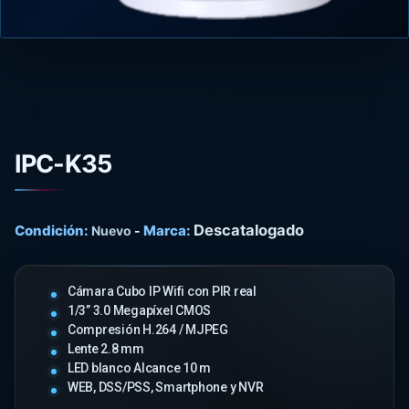
IPC-K35
Descatalogado
Condición:
Marca:
Nuevo
-
Cámara Cubo IP Wifi con PIR real
1/3” 3.0 Megapíxel CMOS
Compresión H.264 / MJPEG
Lente 2.8 mm
LED blanco Alcance 10 m
WEB, DSS/PSS, Smartphone y NVR