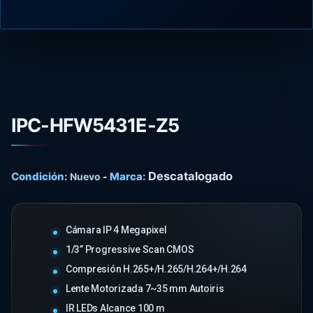
IPC-HFW5431E-Z5
Descatalogado
Condición:
Marca:
Nuevo
-
Cámara IP 4 Megapixel
1/3” Progressive Scan CMOS
Compresión H.265+/H.265/H.264+/H.264
Lente Motorizada 7~35 mm Autoiris
IR LEDs Alcance 100 m