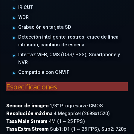
IR CUT
WDR
Grabación en tarjeta SD
Detección inteligente: rostros, cruce de línea,
intrusión, cambios de escena
Interfaz WEB, CMS (DSS/ PSS), Smartphone y
NVR
Compatible con ONVIF
Especificaciones
Sensor de imagen
1/3” Progressive CMOS
Resolución máxima
4 Megapíxel (2688x1520)
Tasa Main Stream
4M (1 ~ 25 FPS)
Tasa Extra Stream
Sub1: D1 (1 ~ 25 FPS), Sub2: 720p