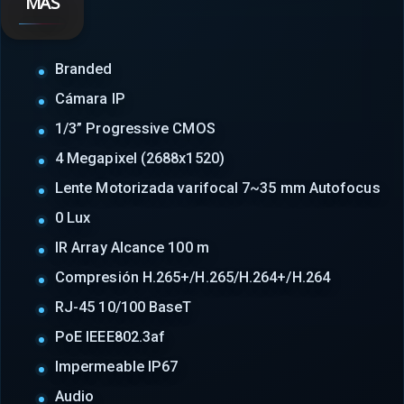
MÁS
Branded
Cámara IP
1/3” Progressive CMOS
4 Megapixel (2688x1520)
Lente Motorizada varifocal 7~35 mm Autofocus
0 Lux
IR Array Alcance 100 m
Compresión H.265+/H.265/H.264+/H.264
RJ-45 10/100 BaseT
PoE IEEE802.3af
Impermeable IP67
Audio