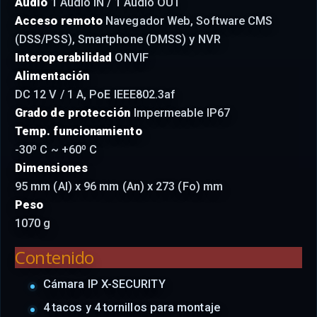
Audio
1 Audio IN / 1 Audio OUT
Acceso remoto
Navegador Web, Software CMS
(DSS/PSS), Smartphone (DMSS) y NVR
Interoperabilidad
ONVIF
Alimentación
DC 12 V / 1 A, PoE IEEE802.3af
Grado de protección
Impermeable IP67
Temp. funcionamiento
-30º C ~ +60º C
Dimensiones
95 mm (Al) x 96 mm (An) x 273 (Fo) mm
Peso
1070 g
Contenido
Cámara IP X-SECURITY
4 tacos y 4 tornillos para montaje