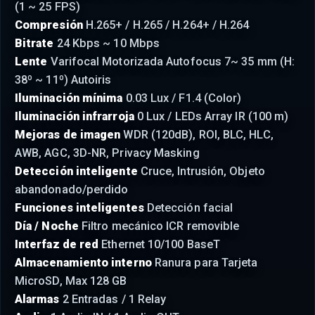
(1 ~ 25 FPS)
Compresión
H.265+ / H.265 / H.264+ / H.264
Bitrate
24 Kbps ~ 10 Mbps
Lente
Varifocal Motorizada Autofocus 7~ 35 mm (H:
38º ~ 11º) Autoiris
Iluminación mínima
0.03 Lux / F1.4 (Color)
Iluminación infrarroja
0 Lux / LEDs Array IR (100 m)
Mejoras de imagen
WDR (120dB), ROI, BLC, HLC,
AWB, AGC, 3D-NR, Privacy Masking
Detección inteligente
Cruce, Intrusión, Objeto
abandonado/perdido
Funciones inteligentes
Detección facial
Día / Noche
Filtro mecánico ICR removible
Interfaz de red
Ethernet 10/100 BaseT
Almacenamiento interno
Ranura para Tarjeta
MicroSD, Max 128 GB
Alarmas
2 Entradas / 1 Relay