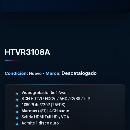
HTVR3108A
Descatalogado
Condición:
Marca:
Nuevo
-
Videograbador 5n1 Avant
8 CH HDTVI / HDCVI / AHD / CVBS / 2 IP
1080PLite/720P (25FPS)
Alarmas (4/1) | 4 CH audio
Salida HDMI Full HD y VGA
Admite 1 disco duro