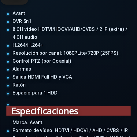
Avant
DVR 5n1
8 CH vídeo HDTVI/HDCVI/AHD/CVBS / 2 IP (extra) /
4 CH audio
H.264/H.264+
Resolución por canal: 1080PLite/720P (25FPS)
Control PTZ (por Coaxial)
Alarmas
Salida HDMI Full HD y VGA
Ratón
Espacio para 1 HDD
Especificaciones
Marca. Avant.
Formato de vídeo. HDTVI / HDCVI / AHD / CVBS / IP.