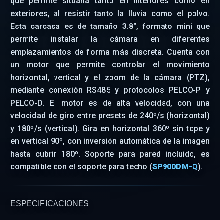
que permite situarla tanto en interiores como en
exteriores, al resistir tanto la lluvia como el polvo.
Esta carcasa es de tamaño 3.8", formato mini que
permite instalar la cámara en diferentes
emplazamientos de forma más discreta. Cuenta con
un motor que permite controlar el movimiento
horizontal, vertical y el zoom de la cámara (PTZ),
mediante conexión RS485 y protocolos PELCO-P y
PELCO-D. El motor es de alta velocidad, con una
velocidad de giro entre presets de 240º/s (horizontal)
y 180º/s (vertical). Gira en horizontal 360º sin tope y
en vertical 90º, con inversión automática de la imagen
hasta cubrir 180º. Soporte para pared incluido, es
compatible con el soporte para techo (
SP900DM-Q
).
ESPECIFICACIONES