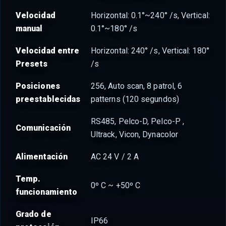
Velocidad
Horizontal: 0.1°~240° /s, Vertical:
manual
0.1°~180° /s
Velocidad entre
Horizontal: 240° /s, Vertical: 180°
Presets
/s
Posiciones
256, Auto scan, 8 patrol, 6
preestablecidas
patterns (120 segundos)
RS485, Pelco-D, Pelco-P ,
Comunicación
Ultrack, Vicon, Dynacolor
Alimentación
AC 24 V / 2 A
Temp.
0º C ~ +50º C
funcionamiento
Grado de
IP66