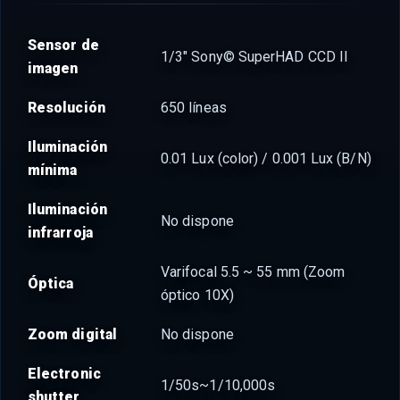
Sensor de
1/3" Sony© SuperHAD CCD II
imagen
Resolución
650 líneas
Iluminación
0.01 Lux (color) / 0.001 Lux (B/N)
mínima
Iluminación
No dispone
infrarroja
Varifocal 5.5 ~ 55 mm (Zoom
Óptica
óptico 10X)
Zoom digital
No dispone
Electronic
1/50s~1/10,000s
shutter