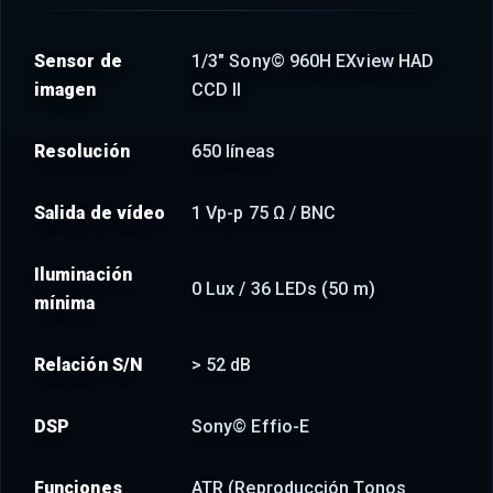
Sensor de
1/3" Sony© 960H EXview HAD
imagen
CCD II
Resolución
650 líneas
Salida de vídeo
1 Vp-p 75 Ω / BNC
Iluminación
0 Lux / 36 LEDs (50 m)
mínima
Relación S/N
> 52 dB
DSP
Sony© Effio-E
Funciones
ATR (Reproducción Tonos