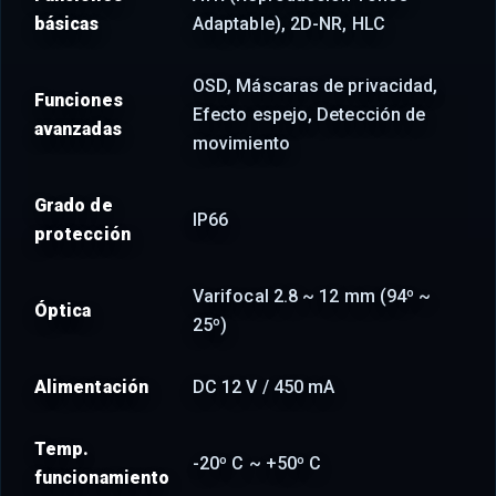
básicas
Adaptable), 2D-NR, HLC
OSD, Máscaras de privacidad,
Funciones
Efecto espejo, Detección de
avanzadas
movimiento
Grado de
IP66
protección
Varifocal 2.8 ~ 12 mm (94º ~
Óptica
25º)
Alimentación
DC 12 V / 450 mA
Temp.
-20º C ~ +50º C
funcionamiento