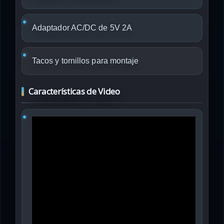
Adaptador AC/DC de 5V 2A
Tacos y tornillos para montaje
Características de Video