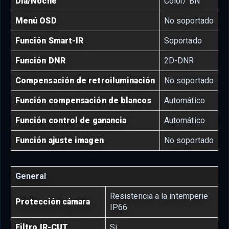
Día/Noche
Color/ BN
Menú OSD
No soportado
Función Smart-IR
Soportado
Función DNR
2D-DNR
Compensación de retroiluminación
No soportado
Función compensación de blancos
Automático
Función control de ganancia
Automático
Función ajuste imagen
No soportado
General
Resistencia a la intemperie
Protección cámara
IP66
Filtro IR-CUT
Si