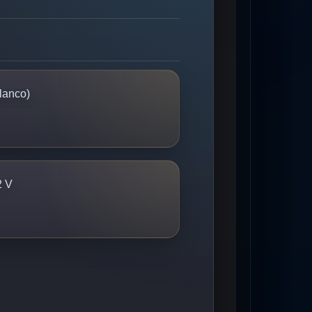
lanco)
2 V