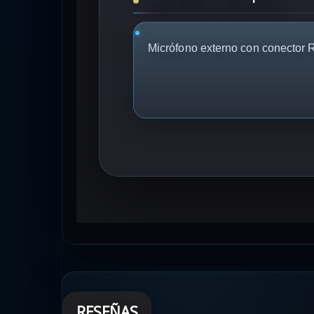
Micrófono externo con conector
RESEÑAS