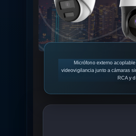
Micrófono externo acoplable
videovigilancia junto a cámaras s
RCA y de