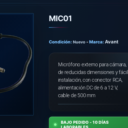
MIC01
Avant
Condición:
-
Marca:
Nuevo
Micrófono externo para cámara,
de reducidas dimensiones y fácil
instalación, con conector RCA,
alimentación DC de 6 a 12 V,
cable de 500 mm
BAJO PEDIDO - 10 DÍAS
LABORABLES