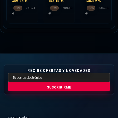
256.25 €
195.19 €
126.99 €
275.54
209.88
136.55
-7%
-7%
-7%
€
€
€
RECIBE OFERTAS Y NOVEDADES
SUSCRIBIRME