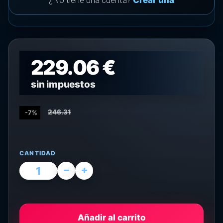
¿No tiene una cuenta?
Crear una
229.06 €
sin impuestos
246.31
-7%
CANTIDAD
Añadir al carrito