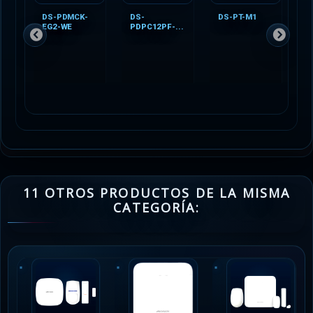
DS-PDMCK-
DS-
DS-PT-M1
D
EG2-WE
PDPC12PF-...
E
11 OTROS PRODUCTOS DE LA MISMA
CATEGORÍA: