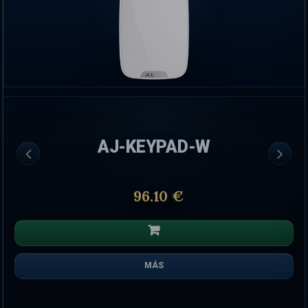
CPE210
36.19 €
51.71 €
MÁS