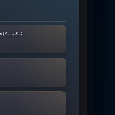
er | AL-D01D