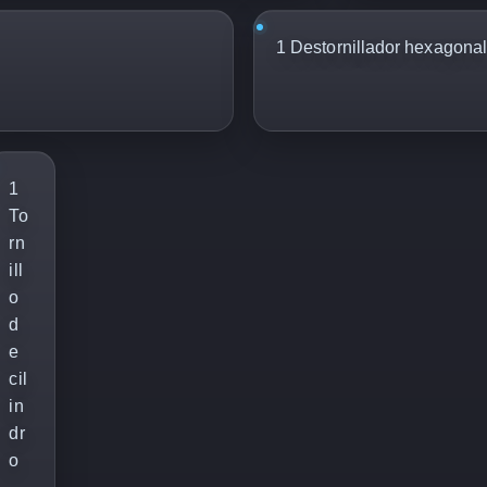
1 Destornillador hexagonal
1
To
rn
ill
o
d
e
cil
in
dr
o