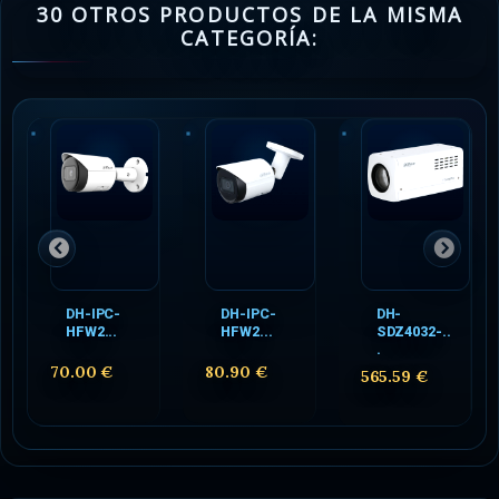
30 OTROS PRODUCTOS DE LA MISMA
CATEGORÍA:
DH-IPC-
DH-IPC-
DH-
HFW2...
HFW2...
SDZ4032-..
.
70.00 €
80.90 €
565.59 €