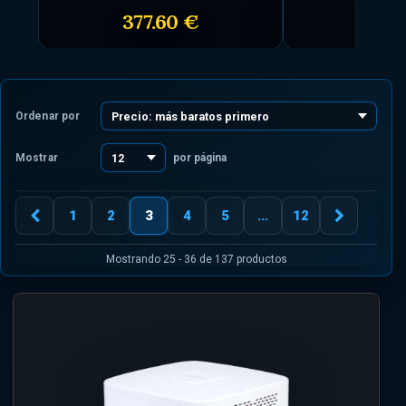
377.60 €
185.
Ordenar por
Mostrar
por página
1
2
3
4
5
...
12
Mostrando 25 - 36 de 137 productos