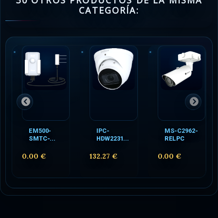
30 OTROS PRODUCTOS DE LA MISMA
CATEGORÍA:
EM500-
IPC-
MS-C2962-
SMTC-...
HDW2231...
RELPC
0.00 €
132.27 €
0.00 €