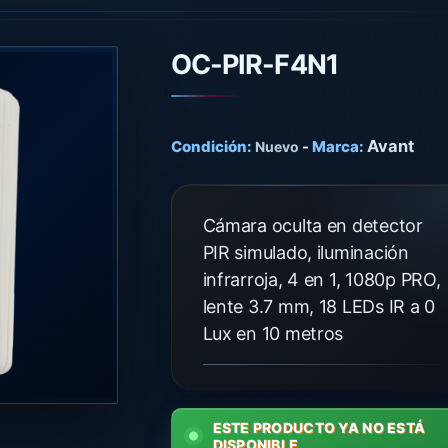
OC-PIR-F4N1
Avant
Condición:
-
Marca:
Nuevo
Cámara oculta en detector
PIR simulado, iluminación
infrarroja, 4 en 1, 1080p PRO,
lente 3.7 mm, 18 LEDs IR a 0
Lux en 10 metros
ESTE PRODUCTO YA NO ESTÁ
DISPONIBLE