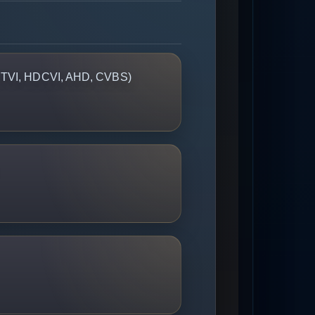
DTVI, HDCVI, AHD, CVBS)