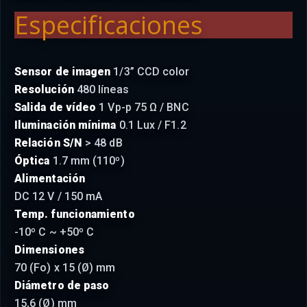
Especificaciones
Sensor de imagen
1/3” CCD color
Resolución
480 líneas
Salida de vídeo
1 Vp-p 75 Ω / BNC
Iluminación mínima
0.1 Lux / F1.2
Relación S/N
> 48 dB
Óptica
1.7 mm (110º)
Alimentación
DC 12 V / 150 mA
Temp. funcionamiento
-10º C ~ +50º C
Dimensiones
70 (Fo) x 15 (Ø) mm
Diámetro de paso
15,6 (Ø) mm