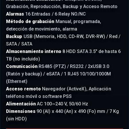
Grabación, Reproducción, Backup y Acceso Remoto
Alarmas
16 Entradas / 6 Relay NO/NC
Método de grabación
Manual, programada,
detección de movimiento, alarma
Backup
USB (Memoria, HDD, CD-RW, DVR-RW) / Red /
SATA / SATA
Almacenamiento interno
8 HDD SATA 3.5" de hasta 6
TB (no incluido)
Comunicación
RS485 (PTZ) / RS232 / 2xUSB 3.0
(Ratón y backup) / eSATA / 1 RJ45 10/100/1000M
(Ethernet)
Acceso remoto
Navegador (ActiveX), Aplicación
teléfono móvil o software PSS
Alimentación
AC 100~240 V, 50/60 Hz
Dimensiones
90 (Al) x 440 (An) x 490 (Fo) mm / 7 Kg
(sin HDD)