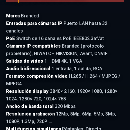
Marca
Branded
Entradas para cámaras IP
Puerto LAN hasta 32
canales
PoE
Switch de 16 canales PoE IEEE802.3af/at
Cámaras IP compatibles
Branded (protocolo
propietario), HIWATCH HIKVISION, Avant, ONVIF
Salidas de vídeo
1 HDMI 4K, 1 VGA
Audio bidireccional
1 entrada, 1 salida, RCA
Formato compresión vídeo
H.265 / H.264 / MJPEG /
MPEG4
Resolución display
3840× 2160, 1920× 1080, 1280×
1024, 1280× 720, 1024× 768
Ancho de banda total
320 Mbps
Resolución grabación
12Mp, 8Mp, 6Mp, 5Mp, 3Mp,
1080P, 1.3Mp, 720P ...
Multifunción simultánea
Péntaplex: Directo,