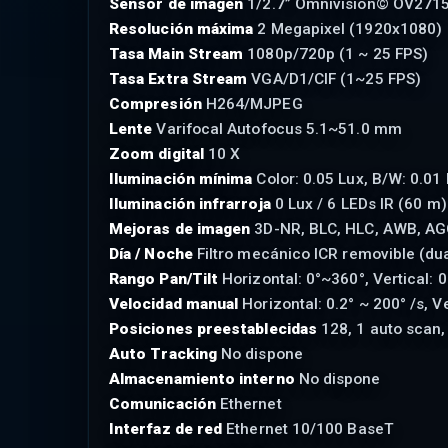
Sensor de imagen
1/2.7” Omnivision© OV271
Resolución máxima
2 Megapixel (1920x1080)
Tasa Main Stream
1080p/720p (1 ~ 25 FPS)
Tasa Extra Stream
VGA/D1/CIF (1~25 FPS)
Compresión
H264/MJPEG
Lente
Varifocal Autofocus 5.1~51.0 mm
Zoom digital
10 X
Iluminación mínima
Color: 0.05 Lux, B/W: 0.01
Iluminación infrarroja
0 Lux / 6 LEDs IR (60 m)
Mejoras de imagen
3D-NR, BLC, HLC, AWB, A
Día / Noche
Filtro mecánico ICR removible (dua
Rango Pan/Tilt
Horizontal: 0°~360°, Vertical: 0
Velocidad manual
Horizontal: 0.2° ~ 200° /s, Ve
Posiciones preestablecidas
128, 1 auto scan, 
Auto Tracking
No dispone
Almacenamiento interno
No dispone
Comunicación
Ethernet
Interfaz de red
Ethernet 10/100 BaseT