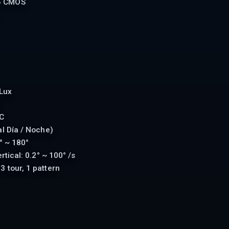
5 CMOS
 Lux
GC
l Día / Noche)
° ~ 180°
rtical: 0.2° ~ 100° /s
3 tour, 1 pattern