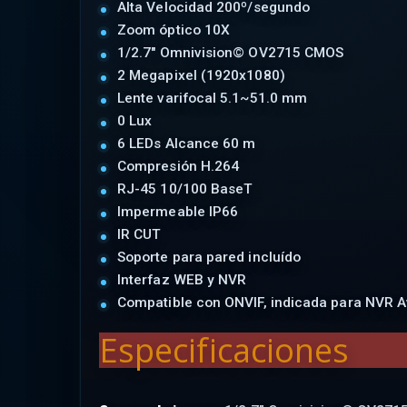
Alta Velocidad 200º/segundo
Zoom óptico 10X
1/2.7" Omnivision© OV2715 CMOS
2 Megapixel (1920x1080)
Lente varifocal 5.1~51.0 mm
0 Lux
6 LEDs Alcance 60 m
Compresión H.264
RJ-45 10/100 BaseT
Impermeable IP66
IR CUT
Soporte para pared incluído
Interfaz WEB y NVR
Compatible con ONVIF, indicada para NVR Av
Especificaciones