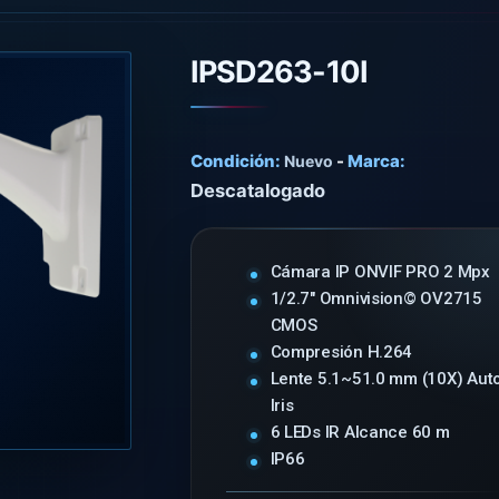
IPSD263-10I
Condición:
-
Marca:
Nuevo
Descatalogado
Cámara IP ONVIF PRO 2 Mpx
1/2.7" Omnivision© OV2715
CMOS
Compresión H.264
Lente 5.1~51.0 mm (10X) Aut
Iris
6 LEDs IR Alcance 60 m
IP66