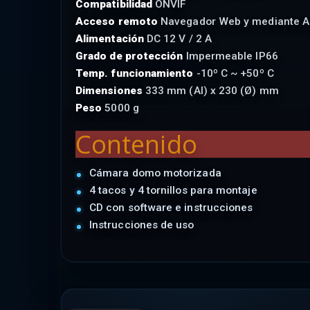
Compatibilidad
ONVIF
Acceso remoto
Navegador Web y mediante A
Alimentación
DC 12 V / 2 A
Grado de protección
Impermeable IP66
Temp. funcionamiento
-10º C ~ +50º C
Dimensiones
333 mm (Al) x 230 (Ø) mm
Peso
5000 g
Contenido
Cámara domo motorizada
4 tacos y 4 tornillos para montaje
CD con software e instrucciones
Instrucciones de uso