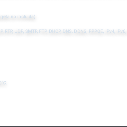
jeta no incluida).
P, RTP, UDP, SMTP, FTP, DHCP, DNS, DDNS, PPPOE, IPv4, IPv6, 
0°C.