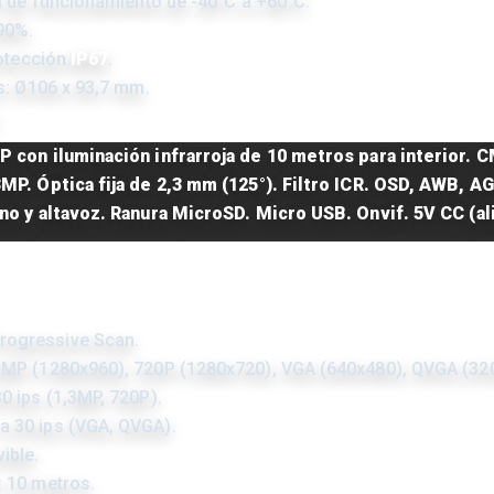
 de funcionamiento de -40°C a +60°C.
90%.
otección
IP67
.
: Ø106 x 93,7 mm.
 con iluminación infrarroja de 10 metros para interior. 
MP. Óptica fija de 2,3 mm (125°). Filtro ICR. OSD, AWB, 
no y altavoz. Ranura MicroSD. Micro USB. Onvif. 5V CC (al
rogressive Scan.
1,3MP (1280x960), 720P (1280x720), VGA (640x480), QVGA (32
30 ips (1,3MP, 720P).
a 30 ips (VGA, QVGA).
ible.
: 10 metros.