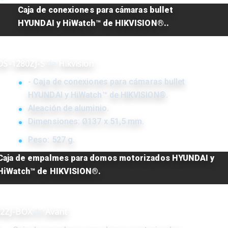
Caja de conexiones para cámaras bullet
HYUNDAI y HiWatch™ de HIKVISION®..
DS-1280ZJ-S
de
Hikvision
- Caja de conexiones para cámaras bullet
HYUNDAI y HiWatch™ de HIKVISION®.
Aleación de aluminio.
Dimensiones: Ø137 x 51,5 mm.
Peso: 527 g.
Caja de empalmes para domos motorizados HYUNDAI y
HiWatch™ de HIKVISION®.
2ZJ-BOX
de
Avant