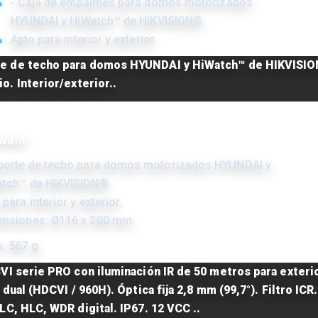
- Caja de empalmes para domos motorizados
HYUNDAI y HiWatch™ de HIKVISION®.
Apto para interior y exterior.
e de techo para domos HYUNDAI y HiWatch™ de HIKVISI
o. Interior/exterior..
Avant
porte de techo para domos motorizados HYUNDAI y
tch™ de HIKVISION®.
 para interior y exterior.
nsiones: Ø116 x 200 mm.
: 567 g.
VI serie PRO con iluminación IR de 50 metros para exteri
 dual (HDCVI / 960H). Óptica fija 2,8 mm (99,7°). Filtro IC
C, HLC, WDR digital. IP67. 12 VCC ..