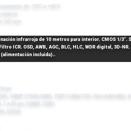
onamiento de -10°C a +45°C.
 interior.
 x 107 mm.
nación infrarroja de 10 metros para interior. CMOS 1/3”. 
 Filtro ICR. OSD, AWB, AGC, BLC, HLC, WDR digital, 3D-NR.
(alimentación incluida)..
 Scan.
296), 1080P (1920x1080), 720P (1280x720), VGA (640x480), 
, 1 a 30 ips (1080P, 720P).
GA, QVGA).
.