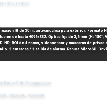
e -10°C a +45°C.
inación IR de 30 m, antivandálica para exterior. Formato
ión de hasta 4096x832. Óptica fija de 3,6 mm (H: 180°, V: 
D-NR, ROI de 4 zonas, videosensor y mascaras de privaci
udio. 2 entradas / 1 salida de alarma. Ranura MicroSD. Onvi
ony Exmor R de 2 megapíxeles.
x520, 1280x260, 1024x208.