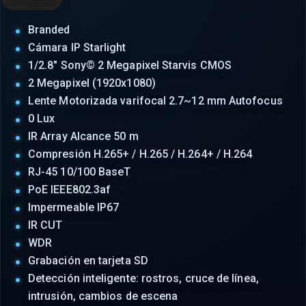
Branded
Cámara IP Starlight
1/2.8" Sony© 2 Megapixel Starvis CMOS
2 Megapixel (1920x1080)
Lente Motorizada varifocal 2.7~12 mm Autofocus
0 Lux
IR Array Alcance 50 m
Compresión H.265+ / H.265 / H.264+ / H.264
RJ-45 10/100 BaseT
PoE IEEE802.3af
Impermeable IP67
IR CUT
WDR
Grabación en tarjeta SD
Detección inteligente: rostros, cruce de línea,
intrusión, cambios de escena