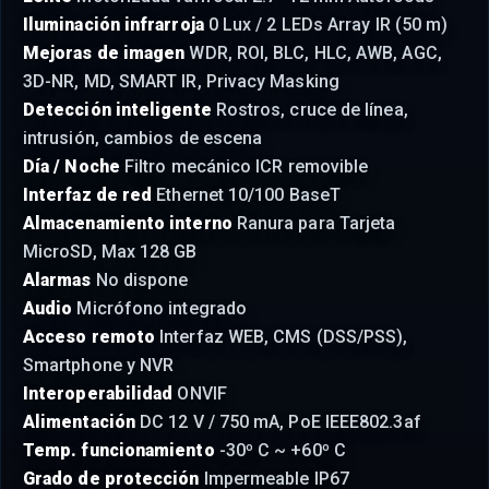
Iluminación infrarroja
0 Lux / 2 LEDs Array IR (50 m)
Mejoras de imagen
WDR, ROI, BLC, HLC, AWB, AGC,
3D-NR, MD, SMART IR, Privacy Masking
Detección inteligente
Rostros, cruce de línea,
intrusión, cambios de escena
Día / Noche
Filtro mecánico ICR removible
Interfaz de red
Ethernet 10/100 BaseT
Almacenamiento interno
Ranura para Tarjeta
MicroSD, Max 128 GB
Alarmas
No dispone
Audio
Micrófono integrado
Acceso remoto
Interfaz WEB, CMS (DSS/PSS),
Smartphone y NVR
Interoperabilidad
ONVIF
Alimentación
DC 12 V / 750 mA, PoE IEEE802.3af
Temp. funcionamiento
-30º C ~ +60º C
Grado de protección
Impermeable IP67