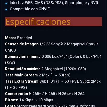
Interfaz WEB, CMS (DSS/PSS), Smartphone y NVR
Compatible con ONVIF
Especificaciones
Marca
Branded
Sensor de imagen
1/2.8" Sony© 2 Megapixel Starvis
CMOS
Iluminación mínima
0.006 Lux/F1.4 (Color), 0 Lux/F1.4
(B/W)
Resolución máxima
2 Megapixel (1920x1080)
Tasa Main Stream
2 Mpx (1 ~ 50fps)
Tasa Extra Stream
Sub1: D1 (1 ~ 50 FPS), Sub2: 2Mpx
(1 ~ 25 FPS)
Compresión
H.265+ / H.265 / H.264+ / H.264
Bitrate
14 Kbps ~ 10 Mbps
Lente
Motorizada varifocal 2.7~12 mm Autofocus