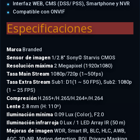
Interfaz WEB, CMS (DSS/ PSS), Smartphone y NVR
Compatible con ONVIF
Especificaciones
Marca
Branded
Sensor de imagen
1/2.8” Sony© Starvis CMOS
Resolución máxima
2 Megapixel (1920x1080)
Tasa Main Stream
1080p/720p (1~50fps)
Tasa Extra Stream
Sub1: D1(1 ~ 50 FPS), Sub2: 1080p
(1 ~ 25 FPS)
Compresión
H.265+/H.265/H.264+/H.264
Lente
2.8 mm (H: 110º)
Iluminación mínima
0.09 Lux (Color), F2.0
Iluminación infrarroja
0 Lux / 1 LED Array IR (50 m)
Mejoras de imagen
WDR, Smart IR, BLC, HLC, AWB,
AGC, 3D-NR, Motion detection, ROI, Privacy Masking