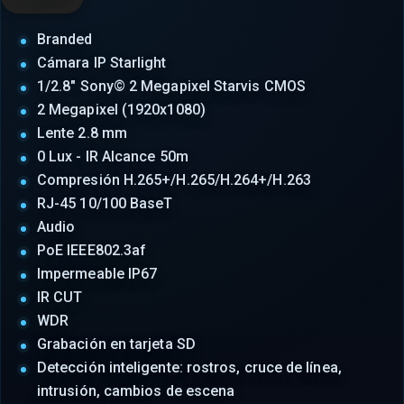
Branded
Cámara IP Starlight
1/2.8" Sony© 2 Megapixel Starvis CMOS
2 Megapixel (1920x1080)
Lente 2.8 mm
0 Lux - IR Alcance 50m
Compresión H.265+/H.265/H.264+/H.263
RJ-45 10/100 BaseT
Audio
PoE IEEE802.3af
Impermeable IP67
IR CUT
WDR
Grabación en tarjeta SD
Detección inteligente: rostros, cruce de línea,
intrusión, cambios de escena