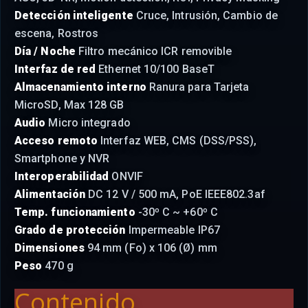
Detección inteligente
Cruce, Intrusión, Cambio de
escena, Rostros
Día / Noche
Filtro mecánico ICR removible
Interfaz de red
Ethernet 10/100 BaseT
Almacenamiento interno
Ranura para Tarjeta
MicroSD, Max 128 GB
Audio
Micro integrado
Acceso remoto
Interfaz WEB, CMS (DSS/PSS),
Smartphone y NVR
Interoperabilidad
ONVIF
Alimentación
DC 12 V / 500 mA, PoE IEEE802.3af
Temp. funcionamiento
-30º C ~ +60º C
Grado de protección
Impermeable IP67
Dimensiones
94 mm (Fo) x 106 (Ø) mm
Peso
470 g
Contenido