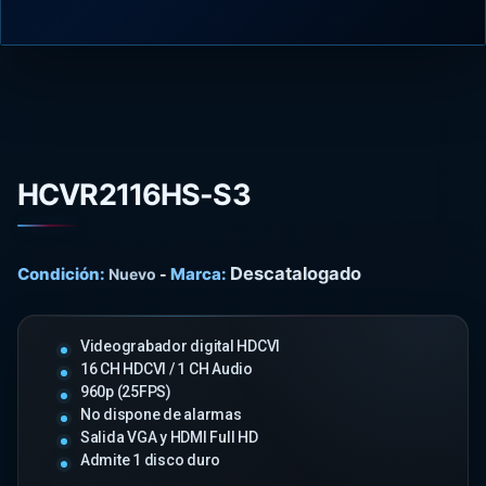
HCVR2116HS-S3
Descatalogado
Condición:
Marca:
Nuevo
-
Videograbador digital HDCVI
16 CH HDCVI / 1 CH Audio
960p (25FPS)
No dispone de alarmas
Salida VGA y HDMI Full HD
Admite 1 disco duro