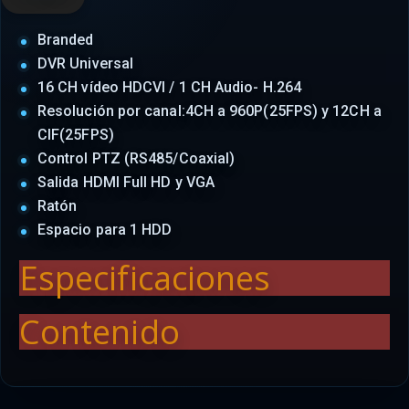
Branded
DVR Universal
16 CH vídeo HDCVI / 1 CH Audio- H.264
Resolución por canal:4CH a 960P(25FPS) y 12CH a
CIF(25FPS)
Control PTZ (RS485/Coaxial)
Salida HDMI Full HD y VGA
Ratón
Espacio para 1 HDD
Especificaciones
Contenido