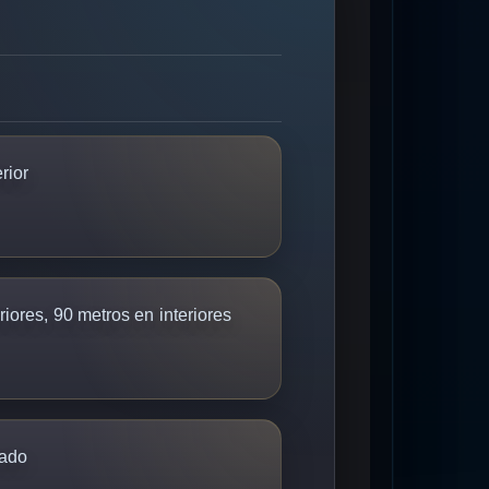
erior
iores, 90 metros en interiores
ado