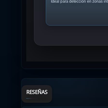
Ideal para detección en zonas int
RESEÑAS