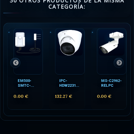
30 OTROS PRODUCTOS DE LA MISMA
CATEGORÍA:
EM500-
IPC-
MS-C2962-
SMTC-...
HDW2231...
RELPC
0.00 €
132.27 €
0.00 €