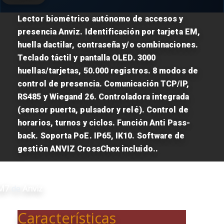
Lector biométrico autónomo de accesos y
presencia Anviz. Identificación por tarjeta EM,
huella dactilar, contraseña y/o combinaciones.
Teclado táctil y pantalla OLED. 3000
huellas/tarjetas, 50.000 registros. 8 modos de
control de presencia. Comunicación TCP/IP,
RS485 y Wiegand 26. Controladora integrada
(sensor puerta, pulsador y relé). Control de
horarios, turnos y ciclos. Función Anti Pass-
back. Soporta PoE. IP65, IK10. Software de
gestión ANVIZ CrossChex incluido..
M7
de
Anviz
Características