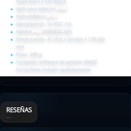
dispositivo y cerradura .
Apto para exterior
IP65
.
Antivandálico
IK10
.
Alimentación: 12 VCC /1A.
Admite
PoE
(IEEE802.3af).
Dimensiones: 41 (Fo) x 54 (An) x 170 (Al)
mm.
Peso: 200 g.
Completo software de gestión ANVIZ
CrossChex incluido gratuitamente.
RESEÑAS