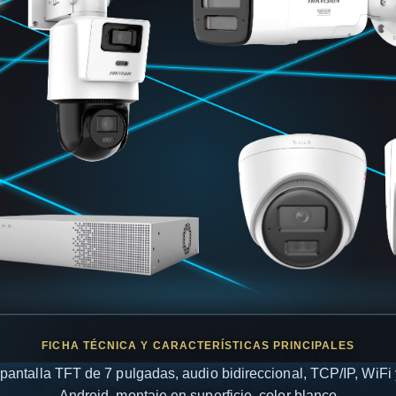
pantalla TFT de 7 pulgadas, audio bidireccional, TCP/IP, WiFi 
Android, montaje en superficie, color blanco