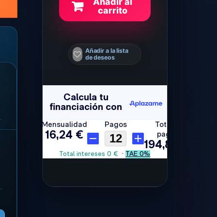
Añadir al
carrito
Añadir a la lista
de deseos