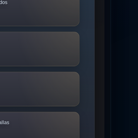
ados
allas