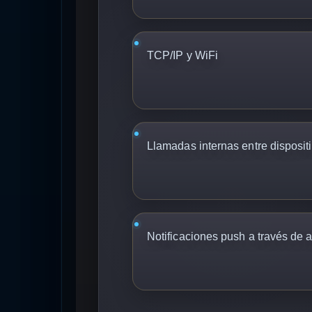
TCP/IP y WiFi
Llamadas internas entre disposit
Notificaciones push a través de