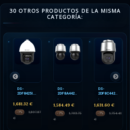
30 OTROS PRODUCTOS DE LA MISMA
CATEGORÍA:
DS-
DS-
DS-
2DF8425I...
2DF8A442..
2DF8C442..
.
.
1,681.32 €
1,584.49 €
1,631.60 €
1,807.87
-7%
1,703.75
1,754.41
-7%
-7%
€
€
€