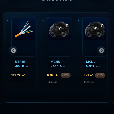
UTP6E-
MCNU-
MCNU-
300-H-C
GXF4-G...
GXF4-G...
111.26 €
6.86 €
9.71 €
-17%
-17%
8.26 €
11.70 €