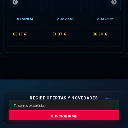
VTM28R4
VTM29R6
VTM26R2
65.17 €
71.37 €
36.20 €
RECIBE OFERTAS Y NOVEDADES
SUSCRIBIRME