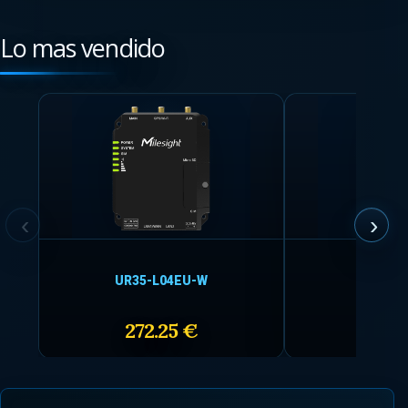
Lo mas vendido
UR35-L04EU-W
TK-R
272.25 €
772.