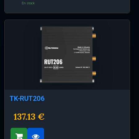
En stock
TK-RUT206
137.13 €