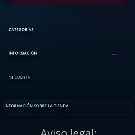
CATEGORÍAS
INFORMACIÓN
MI CUENTA
INFORMACIÓN SOBRE LA TIENDA
Aviso legal: