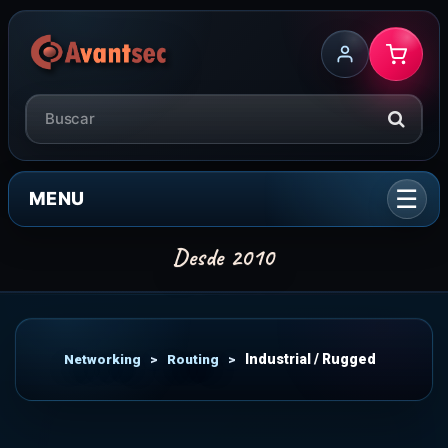
MENU
Networking
>
Routing
>
Industrial / Rugged