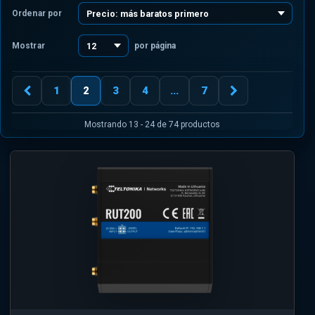
Ordenar por
Mostrar
por página
1
2
3
4
...
7
Mostrando 13 - 24 de 74 productos