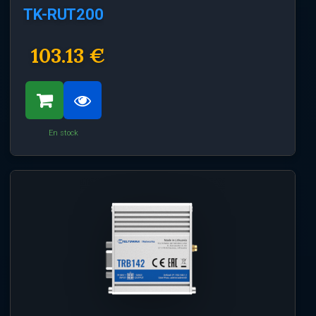
TK-RUT200
103.13 €
En stock