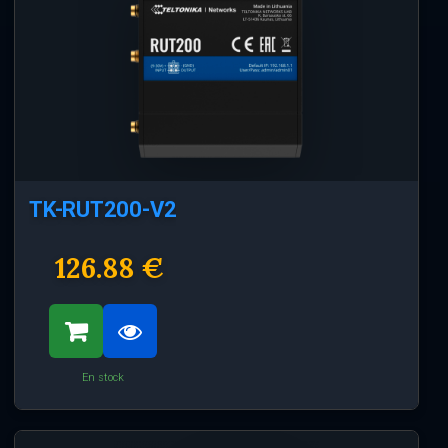
TK-RUT200-V2
126.88 €
En stock